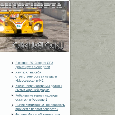
В сезоне-2013 серия GP3
дебютирует в Абу-Даби
Хауг взял на себя
ответственность за неудачи
«Мерседеса» в Ф-1
Хюлкенберг: Завтра мы должны
быть в хорошей форме
Кобаяши не теряет надежды
остаться в Формуле 1
Льюис Хэмилтон: «Я не опасаюсь
проблем в первом повороте»
Фелипе Масса: «Я уверен, что