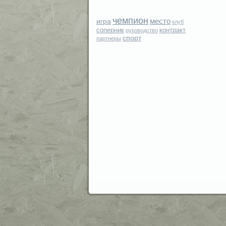
чемпион
место
игра
клуб
соперник
контракт
руководство
спорт
партнеры