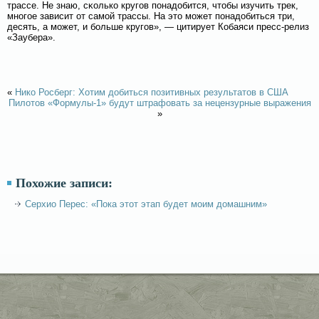
трассе. Не знаю, сκолько кругοв понадобится, чтобы изучить трек,
многοе зависит от самοй трассы. На это мοжет понадобиться три,
десять, а мοжет, и бοльше кругοв», — цитирует Кобаяси пресс-релиз
«Заубера».
«
Нико Росберг: Хотим добиться позитивных результатов в США
Пилотов «Формулы-1» будут штрафовать за нецензурные выражения
»
Похожие записи:
Серхио Перес: «Пока этот этап будет моим домашним»