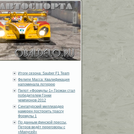
Итоги сезона: Sauber F1 Team
Фелипе Масса: Квалификация
напоминала лотерею
Пилот «Формулы-1» Грожан стал
победителем Гонки
чемпионов-2012
Сингапурский миллиардер
намерен построить трассу
Формулы 1
По данным финской прессы,
Петров ведёт переговоры с
«Марусей»