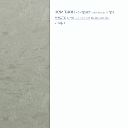
чемпион
игра
контракт
партнеры
место
соперник
клуб
руководство
спорт