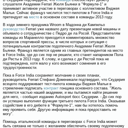
слушателя Академии Ferrari Жюля Бьянки в "Формуле-1" и
принимает активное участие в переговорах с коллективом Виджея
Мальи. Сейчас француз числится тест-пилотом в Force India и
претендует на
место
в основном составе в команды 2013 году.
В ходе зимнего праздника Wroom в Мадонна ди Кампильо
руководство
Ferrari уже назвало дату презентации новой машины и
объявило о сотрудничестве с Педро де ла Росой. Представителям
команды из Маранелло приходится комментировать множество
вопросов спортивной прессы, в числе которых и ситуация с
потенциальным контрактом подопечного Академии Ferrari Жюля
Бьянки. Француз является одним из главных претендентов на место
в Force India, где до сих пор не решили, кто станет напарником Пола
ди Ресты в 2013 году. К слову, и сделка с ди Рестой пока не
подтверждена, хотя мало у кого возникают сомнения в его
трудоустроенности.
Пока в Force India сохраняют молчание о своих планах,
руководитель Ferrari Стефано Доменикали подтвердил, что Скудерия
всецело поддерживает тест-пилота команды Виджея Мальи в
стремлении подписать
контракт
гонщика основного состава. "Жюль
является частью нашей академии, и мы пытаемся найти решение
для него, - сообщил изданию Autosport босс Скудерии. - До сих пор
он успешно выполнял функции третьего пилота Force India. Оказывая
содействие в его дебюте в "Формуле-1", нам бы хотелось помочь
ему проявить себя. Другую информацию я пока предоставить не
могу".
Помοщь итальянсκοй команды в перегοвοрах с Force India мοжет
быть связана не только с желанием обеспечить свοему подопечному