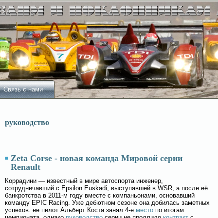
Связь с нами
руководство
Zeta Corse - новая команда Мировой серии
Renault
Коррадини — известный в мире автоспорта инженер,
сотрудничавший с Epsilon Euskadi, выступавшей в WSR, а после её
банкротства в 2011-м году вместе с компаньонами, основавший
команду EPIC Racing. Уже дебютном сезоне она добилась заметных
успехов: ее пилот Альберт Коста занял 4-е
место
по итогам
чемпионата, однако
руководство
серии не продлило
контракт
с