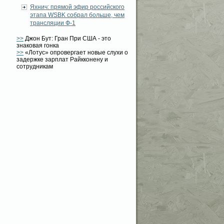
Яхнич: прямой эфир российского
этапа WSBK собрал больше, чем
трансляции Ф-1
>>
Джон Бут: Гран При США - это
знаковая гонка
>>
«Лотус» опровергает новые слухи о
задержке зарплат Райкконену и
сотрудникам