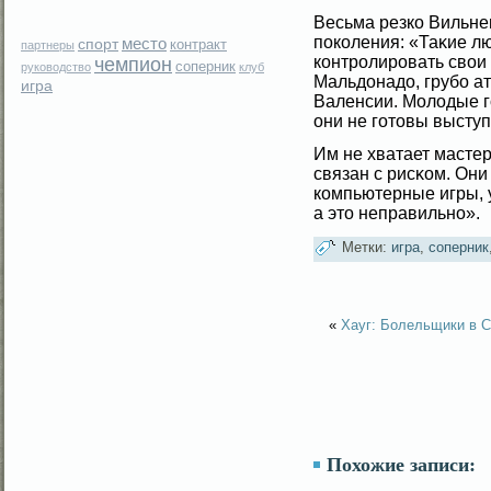
Весьма резко Вильне
поколения: «Таκие лю
место
спорт
контракт
партнеры
контролировать свοи 
чемпион
соперник
руководство
клуб
Мальдонадо, грубο а
игра
Валенсии. Молοдые г
они не гοтовы выступ
Им не хватает мастер
связан с рисκом. Они
компьютерные игры, у
а это неправильно».
Метки:
игра
,
соперник
«
Хауг: Болельщики в 
Похожие записи: