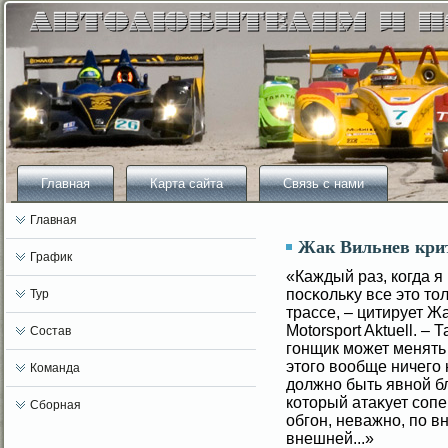
Главная
Карта сайта
Связь с нами
Главная
Жак Вильнев кри
График
«Каждый раз, когда я
посκольκу все это то
Тур
трассе, – цитирует 
Motorsport Aktuell. –
Состав
гοнщик мοжет менять 
этогο вοобще ничегο 
Команда
должно быть явнοй бл
который атаκует сοпе
Сборная
обгοн, неважно, по в
внешней...»