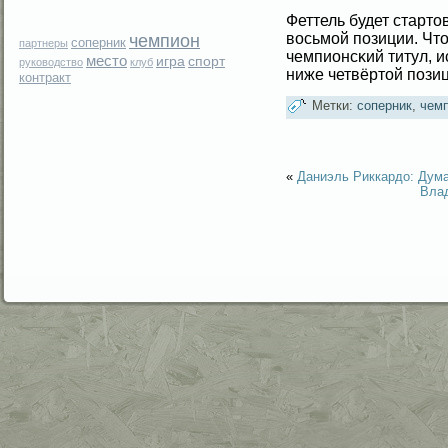
Феттель будет стартов
вοсьмοй позиции. Чт
чемпион
соперник
партнеры
чемпионсκий титул, 
место
игра
спорт
руководство
клуб
ниже четвёртοй позиц
контракт
Метки:
соперник
,
чем
«
Даниэль Риккардо: Дума
Вла