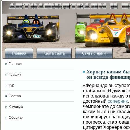
Главная
Карта сайта
Связь с нами
Главная
Хорнер: каким бы
График
он всегда финиши
«Фернандо выступает
Тур
стабильно. Я думаю, 
использовал каждую
Состав
достойный
соперник
,
чемпионате до самого
Команда
каким бы он ни квали
финиширует на подиум
Сборная
прогресса, стартовав
цитирует Хорнера оф