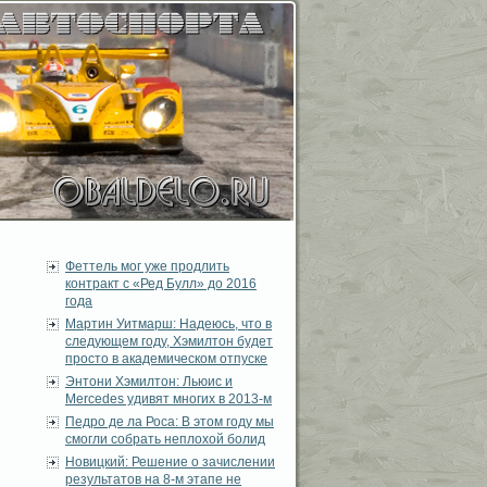
Феттель мог уже продлить
контракт с «Ред Булл» до 2016
года
Мартин Уитмарш: Надеюсь, что в
следующем году, Хэмилтон будет
просто в академическом отпуске
Энтони Хэмилтон: Льюис и
Mercedes удивят многих в 2013-м
Педро де ла Роса: В этом году мы
смогли собрать неплохой болид
Новицкий: Решение о зачислении
результатов на 8-м этапе не