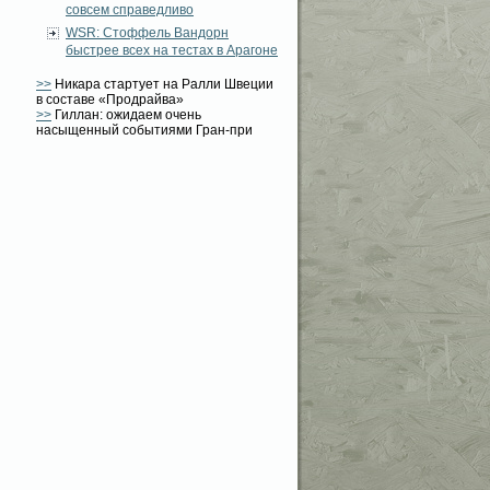
совсем справедливо
WSR: Стоффель Вандорн
быстрее всех на тестах в Арагоне
>>
Никара стартует на Ралли Швеции
в составе «Продрайва»
>>
Гиллан: ожидаем очень
насыщенный событиями Гран-при