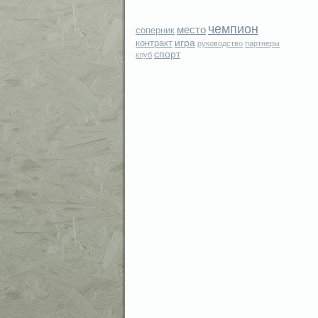
чемпион
место
соперник
игра
контракт
руководство
партнеры
спорт
клуб