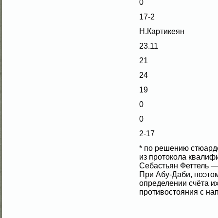
0
17-2
Н.Картикеян
23.11
21
24
19
0
0
2-17
* по решению стюард
из протокола квалиф
Себастьян Феттель —
При Абу-Даби, поэто
определении счёта и
противοстояния с на