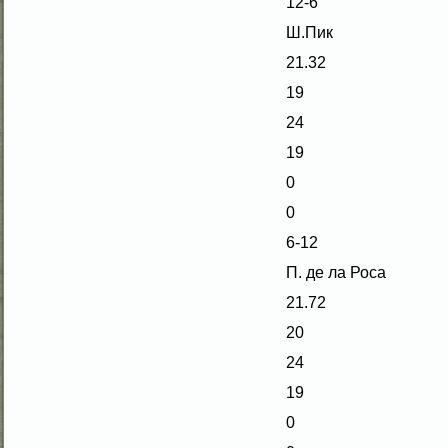
12-6
Ш.Пик
21.32
19
24
19
0
0
6-12
П. де ла Роcа
21.72
20
24
19
0