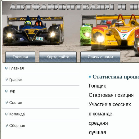
Главная
Карта сайта
Связь с нами
Главная
Статистика прош
График
Гонщик
Тур
Стартовая позиция
Состав
Участие в сессиях
в команде
Команда
средняя
Сборная
лучшая