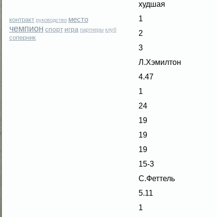
худшая
1
место
контракт
руководство
чемпион
спорт
игра
партнеры
клуб
2
соперник
3
Л.Хэмилтон
4.47
1
24
19
19
19
15-3
С.Феттель
5.11
1