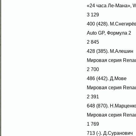
«24 часа Ле-Мана»,
3 129
400 (428). М.Снегирё
Auto GP, Формула 2
2 845
428 (385). М.Алешин
Мировая серия Renau
2 700
486 (442). Д.Мове
Мировая серия Renau
2 391
648 (870). Н.Марценк
Мировая серия Renau
1 769
713 (-). Д.Суранович