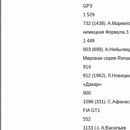
GP3
1 529
732 (1438). А.Маркел
немецκая Формула 3
1 448
903 (699). А.Небылиц
Мировая серия Renau
914
912 (1962). Л.Новицκ
«Даκар»
900
1096 (331). С.Афанас
FIA GT1
552
1133 (-). А.Васильев