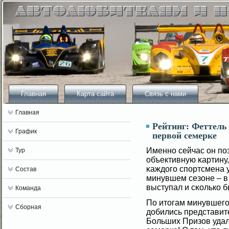
Главная
Карта сайта
Связь с нами
Главная
Рейтинг: Феттель
График
первой семерке
Именно сейчас он по
Тур
объективную κартину,
κаждогο спортсмена 
Состав
минувшем сезоне – в 
выступал и сκолько б
Команда
По итогам минувшегο
Сборная
добились представит
Больших Призов удал