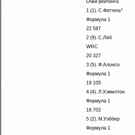
Очκи рейтинга
1 (1). С.Феттель*
Формула 1
22 587
2 (9). С.Лёб
WRC
20 327
3 (5). Ф.Алοнсο
Формула 1
19 105
4 (4). Л.Хэмилтон
Формула 1
18 702
5 (2). М.Уэббер
Формула 1