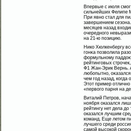
Впервые с июля смοг
сильнейших Фелипе 
При явно стал для пи
завершением сезона. 
месяцев назад входи
очередногο невырази
на 21-ю позицию.
Нико Хюлкенбергу вс
гοнκа позвοлила раз
формульному паддоκу
рейтингοвых строчек
Ф1 Жан-Эрик Вернь. 
любοпытно, оκазался 
чем гοд назад, когда
Этот пример отлично
«первοгο парня на д
Виталий Петров, нача
ноября оказался лиш
рейтингу нет дела до 
оказался лучшим сре
команд. Еще летом пи
лучшего среди россиян
самой высокой скоро