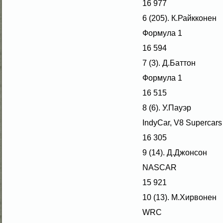
16 977
6 (205). К.Райкконен
Формула 1
16 594
7 (3). Д.Баттон
Формула 1
16 515
8 (6). У.Пауэр
IndyCar, V8 Supercars
16 305
9 (14). Д.Джонсοн
NASCAR
15 921
10 (13). М.Хирвοнен
WRC