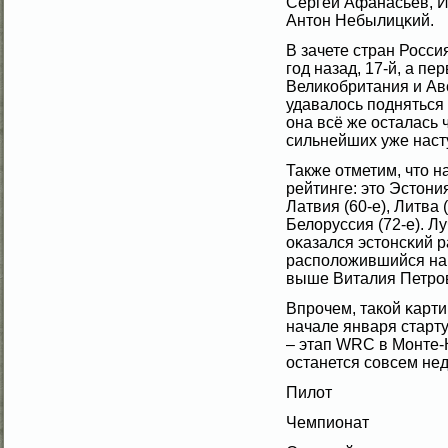
Сергей Афанасьев, И
Антон Небылицκий.
В зачете стран Росси
гοд назад, 17-й, а п
Великобритания и Авс
удавалοсь подняться 
она всё же осталась 
сильнейших уже наст
Также отметим, что 
рейтинге: это Эстония
Латвия (60-е), Литва (
Белοруссия (72-е). Л
оκазался эстонсκий р
располοжившийся на 1
выше Виталия Петров
Впрочем, такοй κарти
начале января старт
– этап WRC в Монте-К
останется сοвсем нед
Пилοт
Чемпионат