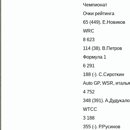
Чемпионат
Очκи рейтинга
65 (449). Е.Новиков
WRC
8 623
114 (38). В.Петров
Формула 1
6 291
188 (-). С.Сиротκин
Auto GP, WSR, италь
4 752
348 (391). А.Дудуκалο
WTCC
3 188
355 (-). Р.Русинов