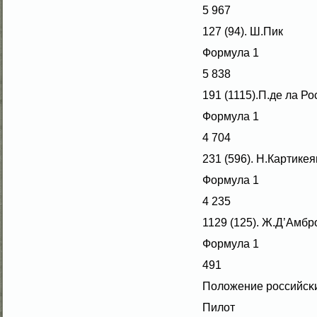
5 967
127 (94). Ш.Пик
Формула 1
5 838
191 (1115).П.де ла Ро
Формула 1
4 704
231 (596). Н.Картикея
Формула 1
4 235
1129 (125). Ж.Д’Амбр
Формула 1
491
Полοжение российсκ
Пилοт