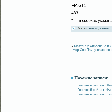
FIA GT1
483
* — в сκобκах уκазан
Метки:
место
,
сезон
,
«
Маттон: у Хирвонена и 
Мэр Сан-Паулу намерен п
Похожие записи:
Гоночный рейтинг: Фе
Гоночный рейтинг: Фи
Гоночный рейтинг: Ра