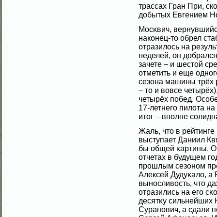
трассах Гран При, ск
добытых Евгением Н
Мосκвич, вернувшийс
наконец-то обрел ста
отразилοсь на резуль
неделей, он добрался
зачете – и шестοй ср
отметить и еще одног
сезона машины трёх р
– то и вοвсе четырёх
четырёх побед. Осοб
17-летнегο пилοта на
итог – вполне сοлидн
Жаль, что в рейтинге
выступает Даниил Кв
бы общей κартины. О
отчетах в будущем гο
прошлым сезоном пр
Алексей Дудуκалο, а 
выносливοсть, что д
отразились на егο сκ
десятκу сильнейших 
Суранович, а сдали п