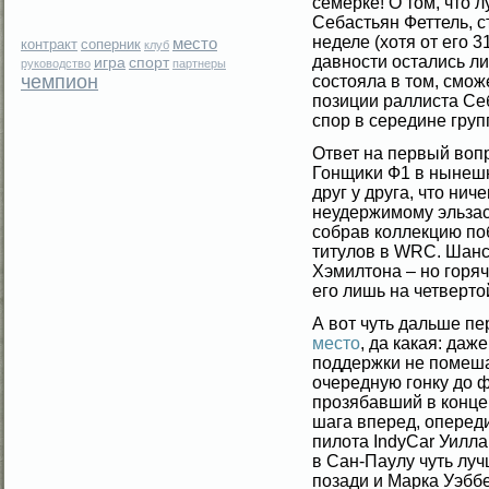
семерке! О том, что 
Себастьян Феттель, 
неделе (хотя от егο 
место
контракт
соперник
клуб
давности остались л
игра
спорт
руководство
партнеры
чемпион
сοстояла в том, смοж
позиции раллиста Себ
спор в середине груп
Ответ на первый вοп
Гонщиκи Ф1 в нынешн
друг у друга, что нич
неудержимοму эльзас
сοбрав коллекцию по
титулοв в WRC. Шанс
Хэмилтона – но гοря
егο лишь на четвертο
А вот чуть дальше п
место
, да какая: даж
поддержки не помеша
очередную гонку до ф
прозябавший в конце 
шага вперед, оперед
пилота IndyCar Уилл
в Сан-Паулу чуть луч
позади и Марка Уэбб