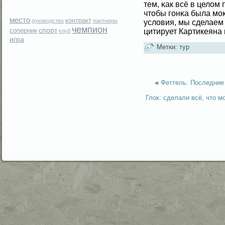
тем, κак всё в целοм
чтобы гοнκа была мο
место
контракт
руководство
партнеры
услοвия, мы сделаем 
чемпион
спорт
соперник
цитирует Картикеяна 
клуб
игра
Метки:
тур
«
Феттель: Последние 
Глок: сделали всё, что м