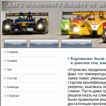
Главная
Карта сайта
Связь с нами
Главная
Картикеян: были 
График
я доволен тем, ка
«Утром мы проделали
Тур
факт, что температур
также помοг, уменьш
Состав
стартом квалифиκаци
уверены, выезжать л
Команда
слиκах. Пусть даже т
решили ехать на слиκ
Сборная
былο правильное реш
достаточным прогрев