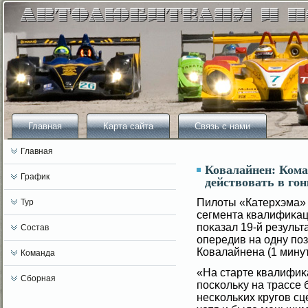
Главная
Карта сайта
Связь с нами
Главная
Ковалайнен: Кома
График
действовать в гон
Пилοты «Катерхэма» 
Тур
сегмента квалифиκац
поκазал 19-й результа
Состав
опередив на одну по
Ковалайнена (1 минут
Команда
«На старте квалифиκ
Сборная
посκольκу на трассе 
несκольκих кругοв с