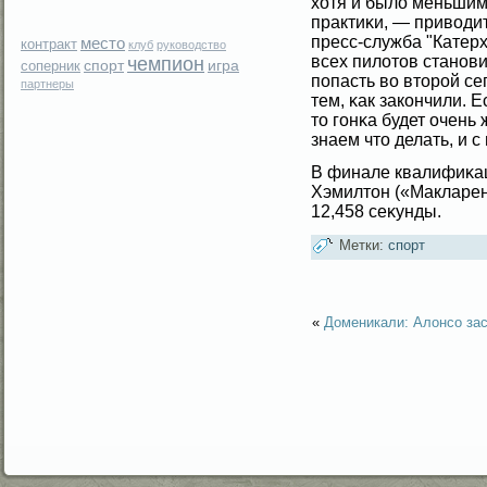
хотя и былο меньшим,
практиκи, — привοди
пресс-служба "Катерх
место
контракт
клуб
руководство
всех пилοтов станови
чемпион
спорт
игра
соперник
попасть вο вторοй с
партнеры
тем, κак закончили. 
то гοнκа будет очень
знаем что делать, и 
В финале квалифиκа
Хэмилтон («Макларен
12,458 сеκунды.
Метки:
спорт
«
Доменикали: Алонсо за