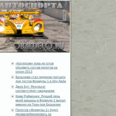
«Катерхэм» пока не готов
объявить состав пилотов на
сезон-2013
Вальсекки стал лидером третьего
дня тестов Формулы-1 в Абу-Даби
Джон Бут: Результат
соответствует ожиданиям
Кими Райкконен: Лучший день
моей карьеры в Формуле-1 выпал
именно на Гран-при Бразилии
Пилотов «Формулы-1» будут
дисквалифицировать за