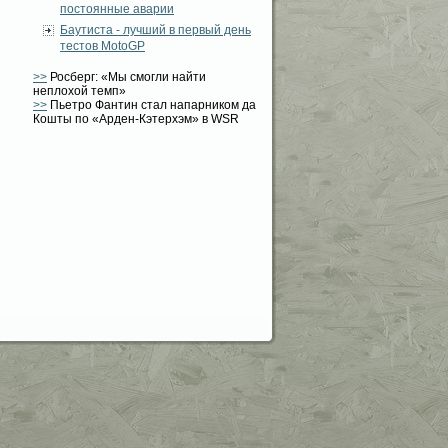
постоянные аварии
Баутиста - лучший в первый день
тестов MotoGP
>>
Росберг: «Мы смогли найти
неплохой темп»
>>
Пьетро Фантин стал напарником да
Кошты по «Арден-Кэтерхэм» в WSR