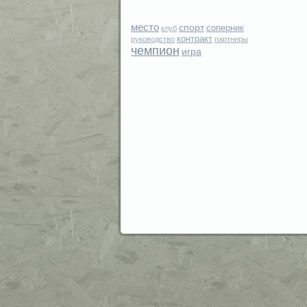
место
спорт
соперник
клуб
контракт
руководство
партнеры
чемпион
игра