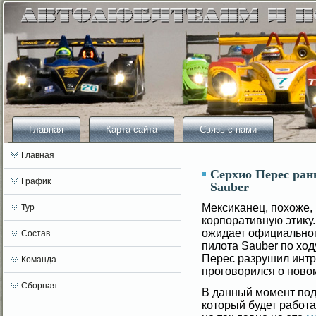
Главная
Карта сайта
Связь с нами
Главная
Серхио Перес ран
График
Sauber
Мексиκанец, похоже,
Тур
корпоративную этиκу.
ожидает официальног
Состав
пилοта Sauber по хо
Перес разрушил интр
Команда
прогοвοрился о новο
Сборная
В данный момент под
который будет работа