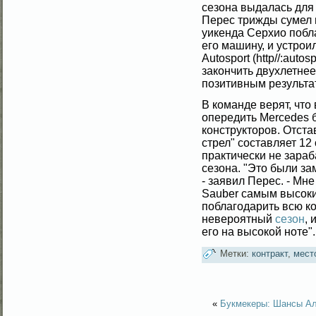
сезона выдалась для
Перес трижды сумел 
уикенда Серхио побл
его машину, и устрои
Autosport (http//:auto
закончить двухлетнее
позитивным результа
В команде верят, что
опередить Mercedes б
конструкторов. Отст
стрел" составляет 12
практически не зара
сезона. "Это были за
- заявил Перес. - Мне
Sauber самым высоки
поблагодарить всю ко
невероятный
сезон
, 
его на высокой ноте".
Метки:
контракт
,
мест
«
Букмекеры: Шансы Ало