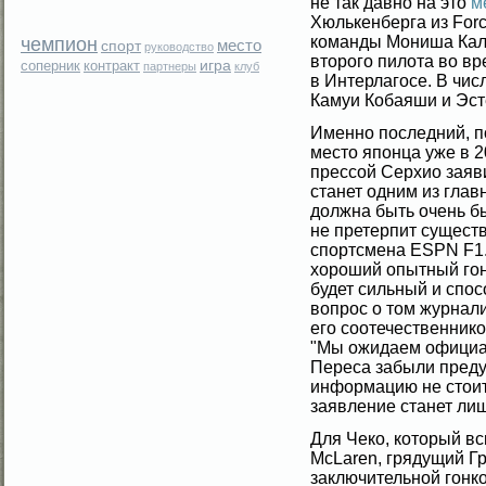
не так давно на это
м
Хюлькенберга из Forc
команды Мониша Кал
чемпион
место
спорт
руководство
второго пилота во в
игра
соперник
контракт
партнеры
клуб
в Интерлагосе. В чис
Камуи Кобаяши и Эст
Именно последний, п
место японца уже в 2
прессой Серхио заяв
станет одним из глав
должна быть очень бы
не претерпит существ
спортсмена ESPN F1. 
хороший опытный гон
будет сильный и спос
вопрос о том журнали
его соотечественник
"Мы ожидаем официа
Переса забыли преду
информацию не стоит 
заявление станет ли
Для Чеко, который вс
McLaren, грядущий Г
заключительной гонко