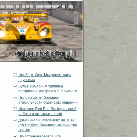
Норберт Хауг: Мы расстались
друзьями
Булье объяснил причины
продления контракта с Грожаном
Пилоты хотят большей
стабильности судейских решений
Инженер Red Bull Racing о своей
работе и не только о ней
Доменикали: Регламент на 2014
год требует большего количества
тестов
Экклстоун надеется, что