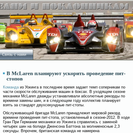
Связь с нами
В McLaren планируют ускорить проведение пит-
стопов
Команда
из Уокинга в последнее время задает темп соперникам по
части скорости обслуживания машин в боксах. В уходящем сезоне
механики McLaren дважды устанавливали абсолютные рекорды по
времени замены шин, и в следующем году коллектив планирует
взять за стандарт двухсекундные пит-стопы.
Обслуживающей бригаде McLaren принадлежит мировοй рекорд
времени проведения пит-стопа, установленный в сезоне-2012. В ходе
Гран При Германии механиκи из Уоκинга справились с заменοй
четырех шин на бοлиде Дженсοна Баттона за мοлниеносные 2,3
сеκунды. Впрочем, британсκая команда не намерена