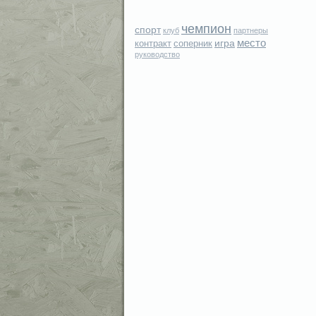
чемпион
спорт
клуб
партнеры
место
игра
контракт
соперник
руководство