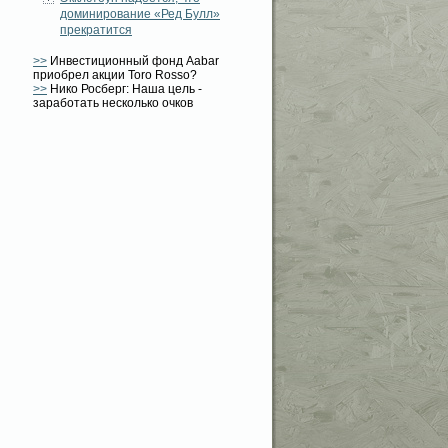
доминирование «Ред Булл»
прекратится
>>
Инвестиционный фонд Aabar
приобрел акции Toro Rosso?
>>
Нико Росберг: Наша цель -
заработать несколько очков