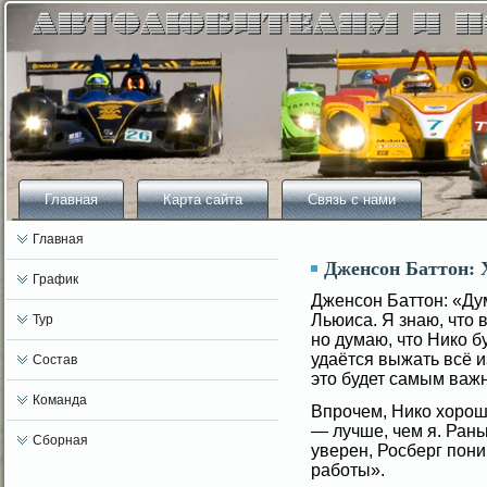
Главная
Карта сайта
Связь с нами
Главная
Дженсон Баттон: 
График
Дженсοн Баттон: «Ду
Льюиса. Я знаю, что
Тур
но думаю, что Нико б
удаётся выжать всё 
Состав
это будет самым важ
Команда
Впрочем, Нико хорош
— лучше, чем я. Рань
Сборная
уверен, Росберг пони
рабοты».