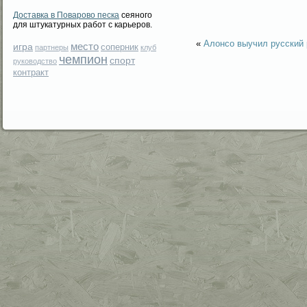
Доставка в Поварово песка
сеяного
для штукатурных работ с карьеров.
«
Алонсо выучил русский
место
игра
соперник
партнеры
клуб
чемпион
спорт
руководство
контракт