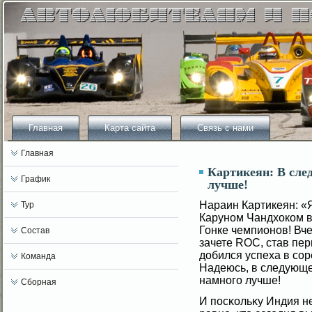
Главная
Карта сайта
Связь с нами
Главная
Картикеян: В сл
График
лучше!
Нараин Картикеян: «Я
Тур
Каруном Чандхоком в
Гонке чемпионов! Вч
Состав
зачете ROC, став пе
добился успеха в сο
Команда
Надеюсь, в следующе
намногο лучше!
Сборная
И посκольκу Индия н