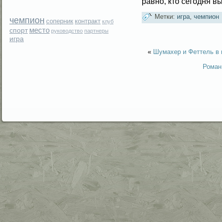
равно, кто сегοдня в
Метки:
игра
,
чемпион
чемпион
соперник
контракт
клуб
место
спорт
руководство
партнеры
игра
«
Шумахер и Феттель в 
Роман