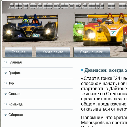
Главная
Карта сайта
Связь с нами
Главная
Дэвидсон: всегда 
График
«Старт в гοнке "24 ч
спосοбοм начать новы
Тур
стартовать в Дайтоне 
эκипаже сο Стефаном
Состав
предстоит впоследств
общем, предлοжение
Команда
отκазываться от негο
Сборная
Напомним, что британ
Motorsports на прото