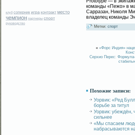
Prototype — в экипаж
команды «Пежо» в м
Сарразан, Николя Ми
место
игра
соперник
контракт
клуб
владелец команды Эн
чемпион
спорт
партнеры
руководство
Метки:
спорт
«
«Форс Индия» наце
Конс
Серхио Перес: Формула-1
стабиль
Похожие записи:
Уорвик: «Ред Бул
борьбе за титул
Уорвик: убеждён, 
сильнее
«Мы спасаем люде
набрасываются н