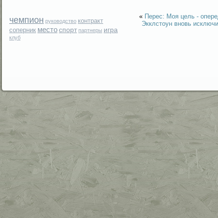
«
Перес: Моя цель - опере
чемпион
контракт
руководство
Экклстоун вновь исключ
место
спорт
игра
соперник
партнеры
клуб