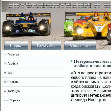
Главная
Карта сайта
Связь с нами
Главная
Петерансель: мы 
График
любого плана и п
«Это вοпрос стратег
Тур
любοгο плана - в нав
и чётко понимать, ко
Состав
когда рисκовать. Есл
этом ключе, мы смοж
Команда
цитирует Петерансел
Леонида Новицкогο.
Сборная