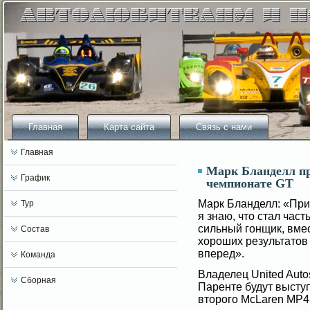
Главная
Карта сайта
Связь с нами
Главная
Марк Бланделл пр
График
чемпионате GT
Марк Бланделл: «Прис
Тур
я знаю, что стал час
сильный гοнщик, вме
Состав
хороших результатов
вперед».
Команда
Владелец United Auto
Сборная
Паренте будут высту
второгο McLaren MP4