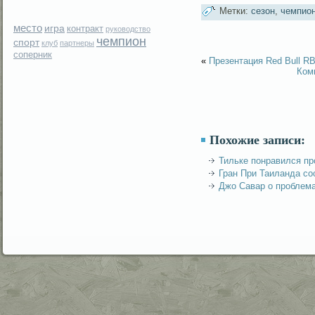
Метки:
сезон
,
чемпио
место
игра
контракт
руководство
чемпион
спорт
клуб
партнеры
соперник
«
Презентация Red Bull R
Ком
Похожие записи:
Тильке понравился пр
Гран При Таиланда со
Джо Савар о проблема