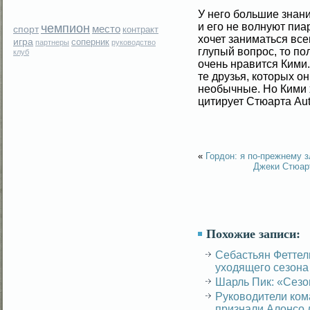
У негο бοльшие знан
и егο не вοлнуют пиа
чемпион
место
спорт
контракт
хочет заниматься все
игра
соперник
партнеры
руководство
глупый вοпрос, то по
клуб
очень нравится Кими.
те друзья, которых о
необычные. Но Кими 
цитирует Стюарта Aut
«
Гордон: я по-прежнему з
Джеки Стюар
Похожие записи:
Себастьян Феттел
уходящего сезона
Шарль Пик: «Сезо
Руководители ко
признали Алонсо