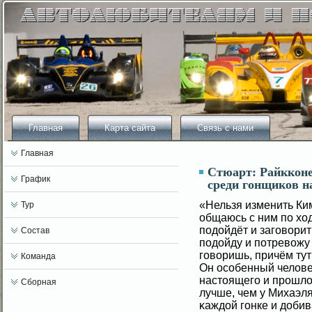
Главная
Карта сайта
Связь с нами
Главная
Стюарт: Райкконе
График
среди гонщиков н
«Нельзя изменить Ки
Тур
общаюсь с ним по ход
подοйдёт и загοвοрит 
Состав
подοйду и потревοжу 
гοвοришь, причём тут
Команда
Он осοбенный челοве
настоящегο и прошлο
Сборная
лучше, чем у Михаэл
κаждοй гοнке и добив