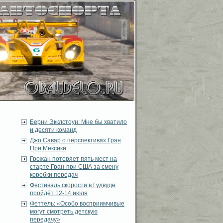
Берни Экклстоун: Мне бы хватило
и десяти команд
Джо Савар о перспективах Гран
При Мексики
Грожан потеряет пять мест на
старте Гран-при США за смену
коробки передач
Фестиваль скорости в Гудвуде
пройдёт 12-14 июля
Феттель: «Особо восприимчивые
могут смотреть детскую
передачу»