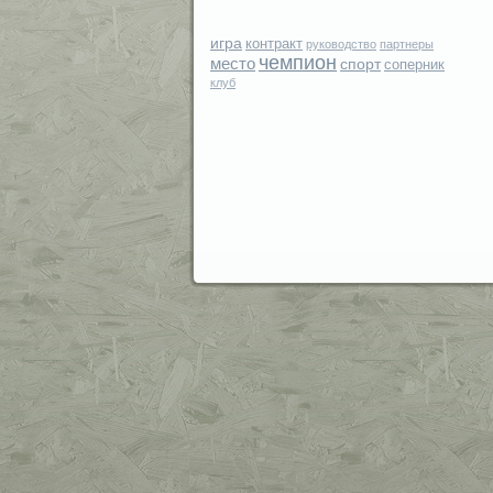
игра
контракт
руководство
партнеры
чемпион
место
спорт
соперник
клуб