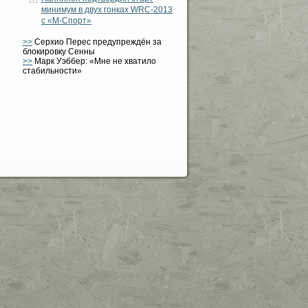
минимум в двух гонках WRC-2013
с «М-Спорт»
>>
Серхио Перес предупреждён за
блокировку Сенны
>>
Марк Уэббер: «Мне не хватило
стабильности»