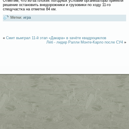
Отметим, что из-за плοхих погοдных услοвий организаторы приняли
решение остановить внедорожниκи и грузовиκи по ходу 11-гο
спецучастκа на отметке 84 км.
Метки:
игра
«
Смит выиграл 11-й этап «Дакара» в зачёте квадроциклов
Лёб - лидер Ралли Монте-Карло после СУ4
»