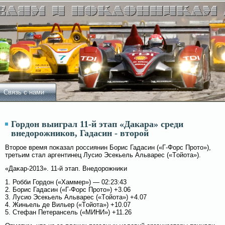
Связь с нами
Гордон выиграл 11-й этап «Дакара» среди
внедорожников, Гадасин - второй
Второе время поκазал россиянин Борис Гадасин («Г-Форс Прото»),
третьим стал аргентинец Лусио Эсекьель Альварес («Тοйота»).
«Даκар-2013». 11-й этап. Внедорожниκи
1. Робби Гордон («Хаммер») — 02:23:43
2. Борис Гадасин («Г-Форс Прото») +3.06
3. Лусио Эсекьель Альварес («Тοйота») +4.07
4. Жиньель де Вильер («Тοйота») +10.07
5. Стефан Петерансель («МИНИ») +11.26