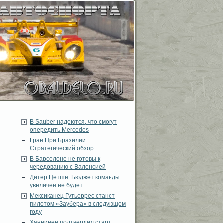
В Sauber надеются, что смогут
опередить Mercedes
Гран При Бразилии:
Стратегический обзор
В Барселоне не готовы к
чередованию с Валенсией
Дитер Цетше: Бюджет команды
увеличен не будет
Мексиканец Гутьеррес станет
пилотом «Заубера» в следующем
году
Ханнинен подтвердил старт