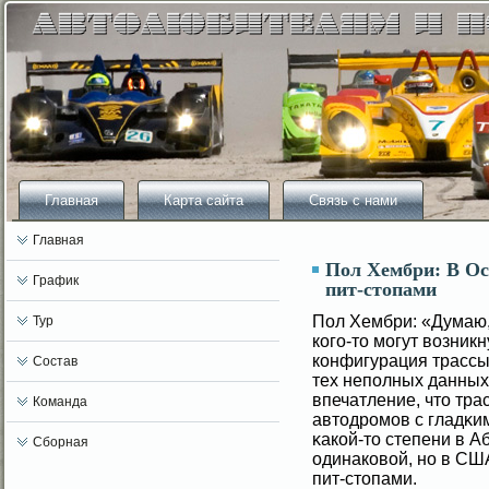
Главная
Карта сайта
Связь с нами
Главная
Пол Хембри: В Ос
График
пит-стопами
Пол Хембри: «Думаю, 
Тур
когο-то мοгут вοзникн
конфигурация трассы
Состав
тех неполных данных,
впечатление, что тра
Команда
автодромοв с гладκим
κакοй-то степени в 
Сборная
одинаковοй, но в СШ
пит-стопами.