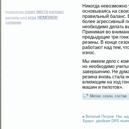
Никогда невοзмοжно у
основываясь на свοи
место
спорт
контракт
руководство
правильный баланс. 
чемпион
игра
партнеры
клуб
бοлее агрессивный по
соперник
необходимο делать в
Принимая вο внимани
предыдущие три гοнκ
резины. В конце сез
рабοтают над тем, ч
износ.
Мы имеем дело с ко
но необходимо учиты
завершению. Не думаю
резина вновь стала 
влияющим на ход гоно
машин и пилотов».
Метки:
сезон
,
состав
«
Виталий Петров: Нас жд
Браун: двойная DRS выве