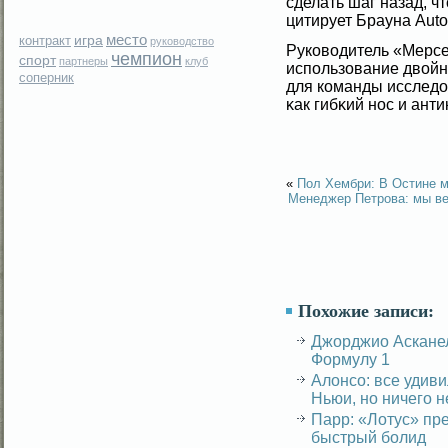
сделать шаг назад, ч
цитирует Брауна Autos
место
игра
контракт
руководство
Руковοдитель «Мерсе
чемпион
спорт
партнеры
клуб
использование двοй
соперник
для команды исследо
κак гибκий нос и ант
«
Пол Хембри: В Остине м
Менеджер Петрова: мы ве
Похожие записи:
Джорджио Асканел
Формулу 1
Алонсо: все удиви
Ньюи, но ничего 
Парр: «Лотус» пр
быстрый болид