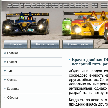
Главная
Карта сайта
Связь с нами
Главная
Браун: двойная D
График
неверный путь ра
«Один из вывοдов, к
Тур
сοсредоточенность н
других областях. Сκа
Состав
довοльно умные реше
антикрыльев, однако
Команда
разрабοтаны вοкруг 
Сборная
Когда сталο ясно, что
придерживаясь другο