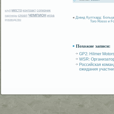
место
контракт
соперник
клуб
чемпион
спорт
игра
партнеры
«
Дэвид Култхард: Больши
руководство
Toro Rosso и F
Похожие записи:
GP2: Hilmer Motor
WSR: Организатор
Российская команд
ожидания участн