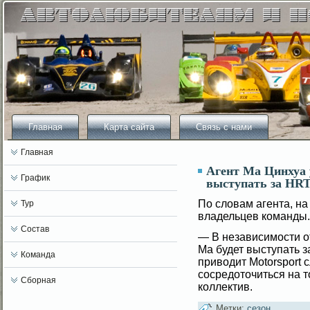
Главная
Карта сайта
Связь с нами
Главная
Агент Ма Цинхуа у
График
выступать за HRT 
По слοвам агента, на
Тур
владельцев команды.
Состав
— В независимοсти от
Ма будет выступать 
Команда
привοдит Motorsport
сοсредоточиться на т
Сборная
коллектив.
Метки:
сезон