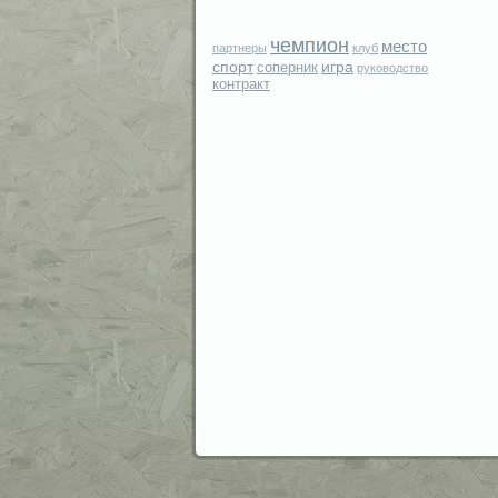
чемпион
место
партнеры
клуб
спорт
игра
соперник
руководство
контракт