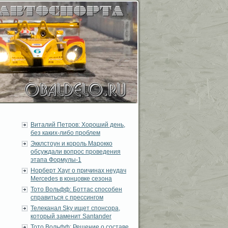
Виталий Петров: Хороший день,
без каких-либо проблем
Экклстоун и король Марокко
обсуждали вопрос проведения
этапа Формулы-1
Норберт Хауг о причинах неудач
Mercedes в концовке сезона
Тото Вольфф: Боттас способен
справиться с прессингом
Телеканал Sky ищет спонсора,
который заменит Santander
Тото Вольфф: Решение о составе