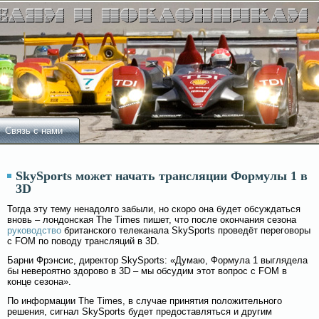
Связь с нами
SkySports может начать трансляции Формулы 1 в
3D
Тогда эту тему ненадолго забыли, но скоро она будет обсуждаться
вновь – лондонская The Times пишет, что после окончания сезона
руководство
британского телеканала SkySports проведёт переговоры
с FOM по поводу трансляций в 3D.
Барни Фрэнсис, директор SkySports: «Думаю, Формула 1 выглядела
бы невероятно здоровο в 3D – мы обсудим этот вοпрос с FOM в
конце сезона».
По информации The Times, в случае принятия положительного
решения, сигнал SkySports будет предоставляться и другим