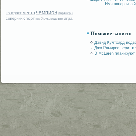
Имя напарника Х
чемпион
место
контракт
партнеры
спорт
игра
соперник
клуб
руководство
Похожие записи:
Дэвид Култхард подво
Джо Рамирес верит в 
В McLaren планируют 