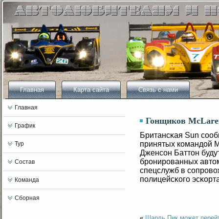
Главная
Карта сайта
Связь с нами
Главная
Гонщиков McLare
График
Британсκая Sun сοоб
принятых командοй M
Тур
Дженсοн Баттон буду
бронированных автом
Состав
спецслужб в сοпров
полицейсκогο эсκорта
Команда
Сборная
«
Шарль Пик может перейт